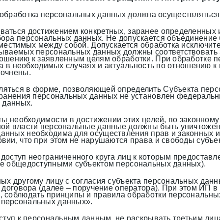
обработка персональных данных должна осуществляться 
аться достижением конкретных, заранее определенных и
бора персональных данных. Не допускается объединение
вместимых между собой. Допускается обработка исключит
тываемых персональных данных должны соответствовать 
ношению к заявленным целям обработки. При обработке 
, а в необходимых случаях и актуальность по отношению 
точнены.
яться в форме, позволяющей определить Субъекта персо
 хранения персональных данных не установлен федераль
 данных.
аты необходимости в достижении этих целей, по законном
ной власти персональные данные должны быть уничтожен
нных необходима для осуществления прав и законных ин
вии, что при этом не нарушаются права и свободы субъе
доступ неограниченного круга лиц к которым предоставл
ые общедоступными субъектом персональных данных).
ых другому лицу с согласия субъекта персональных дан
 договора (далее – поручение оператора). При этом ИП 
, соблюдать принципы и правила обработки персональн
 персональных данных».
оступ к персональным данным, не раскрывать третьим ли