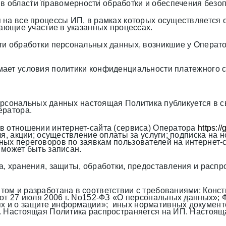
 области правомерности обработки и обеспечения безо
 на все процессы ИП, в рамках которых осуществляется
мающие участие в указанных процессах.
ти обработки персональных данных, возникшие у Оператор
ает условия политики конфиденциальности платежного с
 персональных данных настоящая Политика публикуется в
ератора.
в отношении интернет-сайта (сервиса) Оператора
https://
ля, акции; осуществление оплаты за услуги; подписка на
х переговоров по заявкам пользователей на интернет-са
 может быть записан.
а, хранения, защиты, обработки, предоставления и расп
ом и разработана в соответствии с требованиями: Конст
 27 июля 2006 г. No152-ФЗ «О персональных данных»; Фе
 и о защите информации»; иных нормативных документ
. Настоящая Политика распространяется на ИП. Настоящ