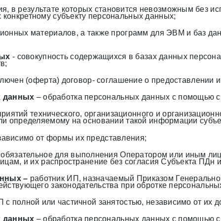
ия, в результате которых становится невозможным без 
 конкретному субъекту персональных данных;
ионных материалов, а также программ для ЭВМ и баз дан
ных
- совокупность содержащихся в базах данных персон
в;
заключен (оферта) договор- соглашение о предоставлени
х данных
– обработка персональных данных с помощью с
риятий технического, организационного и организационн
ли определяемому на основании такой информации субъе
зависимо от формы их представления;
 обязательное для выполнения Оператором или иным лиц
ицам, и их распространение без согласия Субъекта ПДн и
анных –
работник ИП, назначаемый Приказом Генерально
ействующего законодательства при обротке персональны
 с полной или частичной занятостью, независимо от их д
х данных
– обработка персональных данных с помощью с