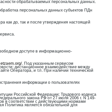
пасности обрабатываемых персональных данных.
 обработка персональных данных субъектов ПДн
а как до, так и после утверждения настоящей
ервиса.
 свободном доступе в информационно-
getzaem.org
/
. Под указанным сервисом
 новости; дистанционное взаимодействие между
йте Оператора, и т.п. При наличии технической
ространения информации о пользователях
итуции Российской Федерации; Трудового кодекса
дерального закона РФ от 27 июля 2006 г. N 149-
ов в соответствии с действующими нормами
ая Политика является обязательной для