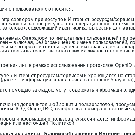
ии о пользователях относятся:
http-сервером при доступе к Интернет-ресурсам/сервисы 
 пославшей запрос ресурса, вид операционной системы по
 заголовок, содержащий идентификатор сессии для автор
вляемых Оператору по инициативе пользователей при ре
ей – включая, без ограничения: имена пользователей, л
ольные вопросы и ответы, адреса, включая, адреса элек
твиях пользователей, выражающих их личное отношение к
третьих лиц в рамках использования протоколов OpenID 
упе к Интернет-ресурсам/сервисам и хранящаяся на сторо
 (далее – информация, хранящаяся на стороне браузера);
я с помощью закладок, могут содержать информацию, и
спечения дополнительной защиты пользователей, преду
почты, ICQ, Odigo, IRC, телефонные номера и почтовые а
тором информация о пользователях считается информаци
рации или настоящей Политикой.
нальных данных. Условия обращения к Интернет-ресу