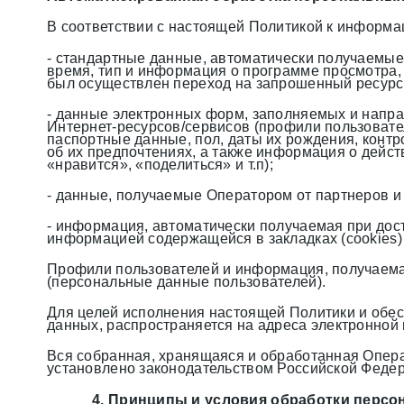
В соответствии с настоящей Политикой к информац
- стандартные данные, автоматически получаемые 
время, тип и информация о программе просмотра,
был осуществлен переход на запрошенный ресурс,
- данные электронных форм, заполняемых и напра
Интернет-ресурсов/сервисов (профили пользовател
паспортные данные, пол, даты их рождения, контр
об их предпочтениях, а также информация о дейс
«нравится», «поделиться» и т.п);
- данные, получаемые Оператором от партнеров и 
- информация, автоматически получаемая при дост
информацией содержащейся в закладках (cookies)
Профили пользователей и информация, получаема
(персональные данные пользователей).
Для целей исполнения настоящей Политики и обе
данных, распространяется на адреса электронной 
Вся собранная, хранящаяся и обработанная Опера
установлено законодательством Российской Феде
4. Принципы и условия обработки персо